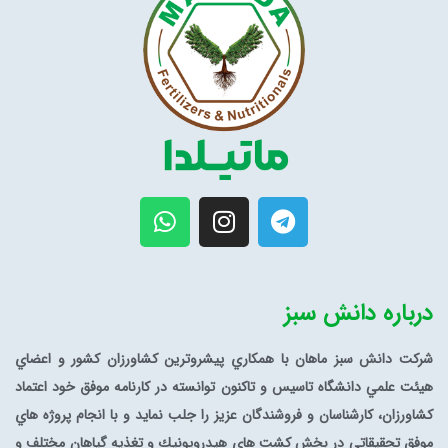
درباره دانش سبز
شرکت دانش سبز ماهان با همكاري پيشروترين كشاورزان كشور و اعضاي
هيئت علمي دانشگاه تاسيس و تاكنون توانسته در كارنامه موفق خود اعتماد
كشاورزان، كارشناسان و فروشندگان عزيز را جلب نمايد و با انجام پروژه
هاي
موفق تحقيقاتي در بخش كشت هاي هيدروپونيك و تغذيه گياهان مختلف و