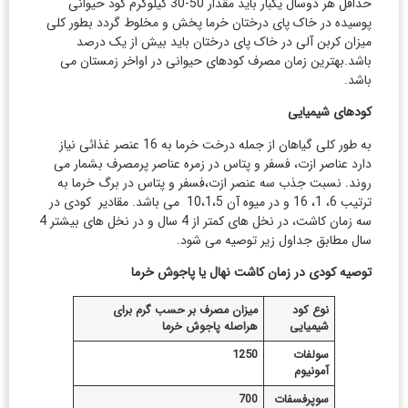
حداقل هر دوسال یکبار باید مقدار 50-30 کیلوگرم کود حیوانی
محصولات
پوسیده در خاک پای درختان خرما پخش و مخلوط گردد بطور کلی
میزان کربن آلی در خاک پای درختان باید بیش از یک درصد
مقالات
باشد.بهترین زمان مصرف کودهای حیوانی در اواخر زمستان می
باشد.
خدمات
کودهای شیمیایی
پروژه‌ها
به طور کلی گیاهان از جمله درخت خرما به 16 عنصر غذائی نیاز
دارد عناصر ازت، فسفر و پتاس در زمره عناصر پرمصرف بشمار می
آموزش
روند. نسبت جذب سه عنصر ازت،فسفر و پتاس در برگ خرما به
ترتیب 6، 1، 16 و در میوه آن 10،1،5 می باشد. مقادیر کودی در
تماس با ما
سه زمان کاشت، در نخل های کمتر از 4 سال و در نخل های بیشتر 4
سال مطابق جداول زیر توصیه می شود.
توصیه کودی در زمان کاشت نهال یا پاجوش خرما
نوع کود
میزان مصرف بر حسب گرم برای
شیمیایی
هراصله پاجوش خرما
سولفات
1250
آمونیوم
سوپرفسفات
700