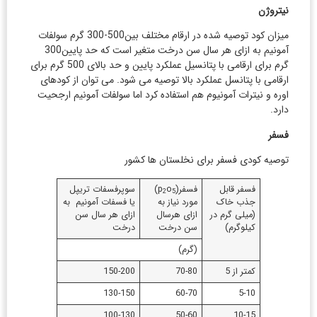
نیتروژن
میزان کود توصیه شده در ارقام مختلف بین500-300 گرم سولفات
آمونیم به ازای هر سال سن درخت متغیر است که حد پایین300
گرم برای ارقامی با پتانسیل عملکرد پایین و حد بالای 500 گرم برای
ارقامی با پتانسل عملکرد بالا توصیه می شود. می توان از کودهای
اوره و نیترات آمونیوم هم استفاده کرد اما سولفات آمونیم ارجحیت
دارد.
فسفر
توصیه کودی فسفر برای نخلستان ها کشور
فسفر قابل
فسفر(p
o
)
سوپرفسفات تریپل
2
5
جذب خاک
مورد نیاز به
یا فسفات آمونیم به
(میلی گرم در
ازای هرسال
ازای هر سال سن
کیلوگرم)
سن درخت
درخت
(گرم)
کمتر از 5
70-80
150-200
130-150
60-70
5-10
100-130
50-60
10-15