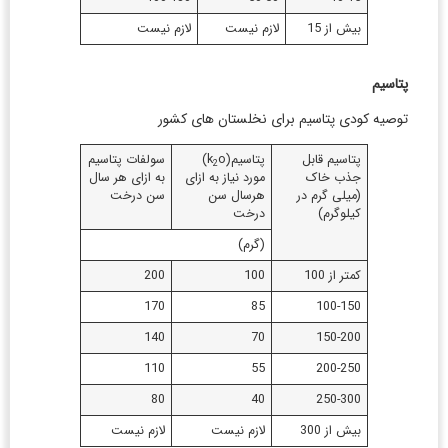
بیش از 15
لازم نیست
لازم نیست
پتاسیم
توصیه کودی پتاسیم برای نخلستان های کشور
پتاسیم قابل
پتاسیم(k
o)
سولفات پتاسیم
2
جذب خاک
مورد نیاز به ازای
به ازای هر سال
(میلی گرم در
هرسال سن
سن درخت
کیلوگرم)
درخت
(گرم)
کمتر از 100
100
200
170
85
100-150
140
70
150-200
110
55
200-250
80
40
250-300
بیش از 300
لازم نیست
لازم نیست