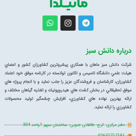
درباره دانش سبز
شرکت دانش سبز ماهان با همكاري پيشروترين كشاورزان كشور و اعضاي
هيئت علمي دانشگاه تاسيس و تاكنون توانسته در كارنامه موفق خود اعتماد
كشاورزان، كارشناسان و فروشندگان عزيز را جلب نمايد و با انجام پروژه
هاي
موفق تحقيقاتي در بخش كشت هاي هيدروپونيك و تغذيه گياهان مختلف و
ارائه بهترين نهاده هاي كشاورزي، افزايش چشمگير توليد محصولات
كشاورزي را ارائه نمايد.
دفتر مرکزی: کرج- طالقانی جنوبی- ساختمان سپهر 1واحد 304
02632717181