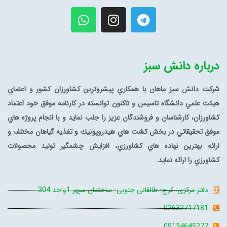
درباره دانش سبز
شرکت دانش سبز ماهان با همكاري پيشروترين كشاورزان كشور و اعضاي
هيئت علمي دانشگاه تاسيس و تاكنون توانسته در كارنامه موفق خود اعتماد
كشاورزان، كارشناسان و فروشندگان عزيز را جلب نمايد و با انجام پروژه
هاي
موفق تحقيقاتي در بخش كشت هاي هيدروپونيك و تغذيه گياهان مختلف و
ارائه بهترين نهاده هاي كشاورزي، افزايش چشمگير توليد محصولات
كشاورزي را ارائه نمايد.
دفتر مرکزی: کرج- طالقانی جنوبی- ساختمان سپهر 1واحد 304
02632717181
09134645277